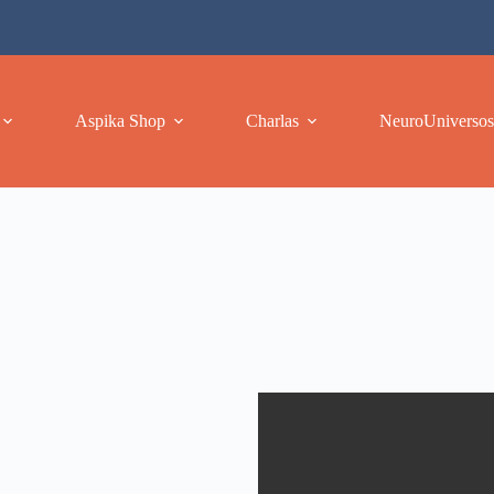
Aspika Shop
Charlas
NeuroUniversos