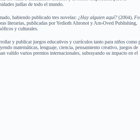
nidades judías de todo el mundo.
umado, habiendo publicado tres novelas:
¿Hay alguien aquí?
(2004),
Fo
ras literarias, publicadas por Yedioth Ahronot y Am-Oved Publishing,
óficos y culturales.
arrollar y publicar juegos educativos y currículos tanto para niños como 
uyendo matemáticas, lenguaje, ciencia, pensamiento creativo, juegos de
 han valido varios premios internacionales, subrayando su impacto en el