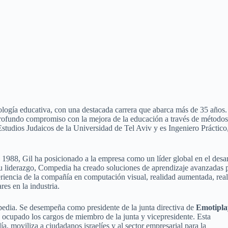
nología educativa, con una destacada carrera que abarca más de 35 años.
rofundo compromiso con la mejora de la educación a través de método
Estudios Judaicos de la Universidad de Tel Aviv y es Ingeniero Práctico
n 1988, Gil ha posicionado a la empresa como un líder global en el desar
 su liderazgo, Compedia ha creado soluciones de aprendizaje avanzadas 
eriencia de la compañía en computación visual, realidad aumentada, rea
res en la industria.
mpedia. Se desempeña como presidente de la junta directiva de
Emotipla
 ocupado los cargos de miembro de la junta y vicepresidente. Esta
a, moviliza a ciudadanos israelíes y al sector empresarial para la