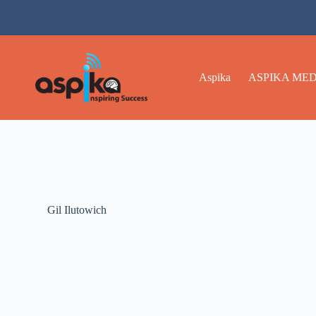
Aspika
ASPIKA MED
Gil Ilutowich