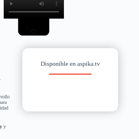
Disponible en aspika.tv
s
,
rollo
para
lidad
y
y