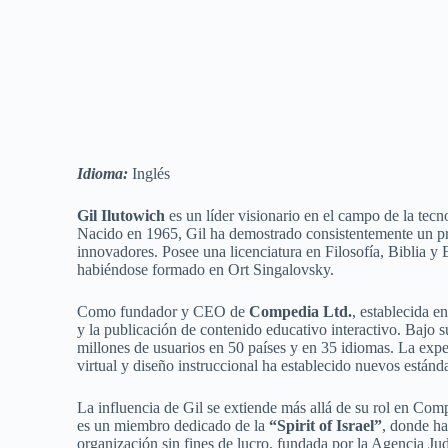
Idioma:
Inglés
Gil Ilutowich
es un líder visionario en el campo de la tec
Nacido en 1965, Gil ha demostrado consistentemente un p
innovadores. Posee una licenciatura en Filosofía, Biblia y 
habiéndose formado en Ort Singalovsky.
Como fundador y CEO de
Compedia Ltd.
, establecida e
y la publicación de contenido educativo interactivo. Bajo
millones de usuarios en 50 países y en 35 idiomas. La exp
virtual y diseño instruccional ha establecido nuevos estánda
La influencia de Gil se extiende más allá de su rol en Co
es un miembro dedicado de la
“Spirit of Israel”
, donde ha
organización sin fines de lucro, fundada por la Agencia Judí