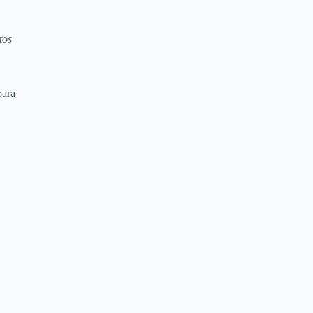
tos
para