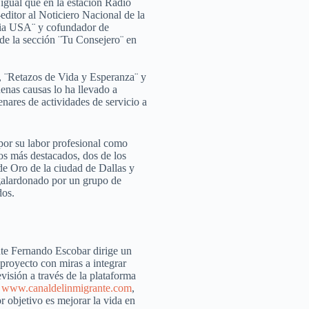
igual que en la estación Radio
ditor al Noticiero Nacional de la
bia USA¨ y cofundador de
de la sección ¨Tu Consejero¨ en
o¨, ¨Retazos de Vida y Esperanza¨ y
uenas causas lo ha llevado a
nares de actividades de servicio a
or su labor profesional como
 los más destacados, dos de los
e Oro de la ciudad de Dallas y
galardonado por un grupo de
dos.
e Fernando Escobar dirige un
proyecto con miras a integrar
evisión a través de la plataforma
t
www.canaldelinmigrante.com
,
 objetivo es mejorar la vida en