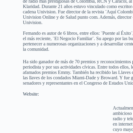
de radio más prestigiosas de Colombia, RCN y Caracol, al 
Klaridad. Durante 21 años estuvo vinculado como escritor-e
cadena Univision. Fue director de la revista ¨Aquí Colom
Univision Online y de Salud punto com. Además, director 
Univision.
Fernando es autor de 6 libros, entre ellos: ¨Puente al Éxit
el más reciente, ¨El Negocio Familiar¨. Su apego por las b
pertenecer a numerosas organizaciones y a desarrollar cente
la comunidad.
Ha sido ganador de más de 70 premios y reconocimientos p
periodista y por sus actividades cívicas. Entre todos ellos,
afamados premios Emmy. También ha recibido las Llaves d
las llaves de los condados Miami-Dade y Broward. Y fue 
senadores y representantes en el Congreso de Estados Uni
Website:
Actualment
ambicioso 
radio y tel
en interne
cuyo mayor