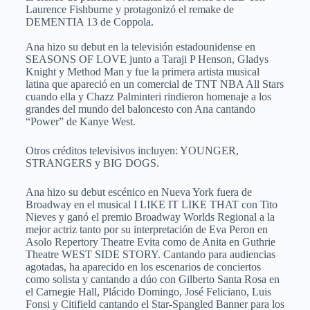
Laurence Fishburne y protagonizó el remake de
DEMENTIA 13 de Coppola.
Ana hizo su debut en la televisión estadounidense en
SEASONS OF LOVE junto a Taraji P Henson, Gladys
Knight y Method Man y fue la primera artista musical
latina que apareció en un comercial de TNT NBA All Stars
cuando ella y Chazz Palminteri rindieron homenaje a los
grandes del mundo del baloncesto con Ana cantando
“Power” de Kanye West.
Otros créditos televisivos incluyen: YOUNGER,
STRANGERS y BIG DOGS.
Ana hizo su debut escénico en Nueva York fuera de
Broadway en el musical I LIKE IT LIKE THAT con Tito
Nieves y ganó el premio Broadway Worlds Regional a la
mejor actriz tanto por su interpretación de Eva Peron en
Asolo Repertory Theatre Evita como de Anita en Guthrie
Theatre WEST SIDE STORY. Cantando para audiencias
agotadas, ha aparecido en los escenarios de conciertos
como solista y cantando a dúo con Gilberto Santa Rosa en
el Carnegie Hall, Plácido Domingo, José Feliciano, Luis
Fonsi y Citifield cantando el Star-Spangled Banner para los