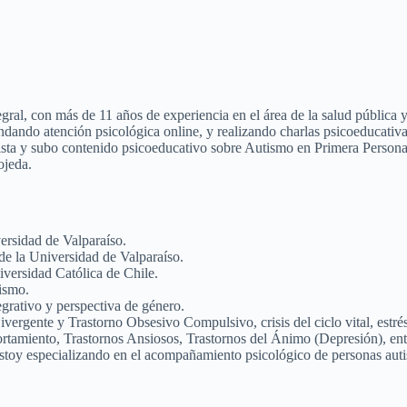
egral, con más
de 11 años de experiencia en el área de la salud pública 
indando atención
psicológica online, y realizando charlas psicoeducativ
ista y subo contenido
psicoeducativo sobre Autismo en Primera Person
ojeda.
versidad de Valparaíso.
de la Universidad de
Valparaíso.
versidad Católica de Chile.
ismo.
egrativo y
perspectiva de género.
Divergente y
Trastorno Obsesivo Compulsivo, crisis del ciclo vital, estré
rtamiento, Trastornos
Ansiosos, Trastornos del Ánimo (Depresión), ent
estoy especializando en el acompañamiento
psicológico de personas auti