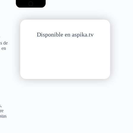
Disponible en aspika.tv
y
as de
a en
s,
re
stas