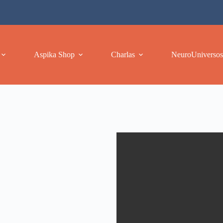
Aspika Shop
Charlas
NeuroUniversos